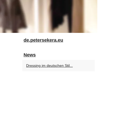
de.petersekera.eu
News
Dressing im deutschen Stil...